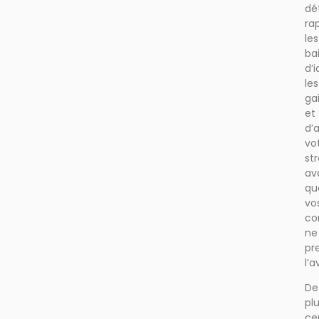
dé
ra
les
ba
d’i
les
ga
et
d’a
vo
st
av
qu
vo
co
ne
pr
l’
De
plu
ce