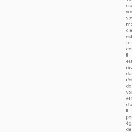
cl
su
vo
mo
cl
es
fo
ca
il
es
ré
de
ré
de
vo
ef
d’
Il
pe
ég
de