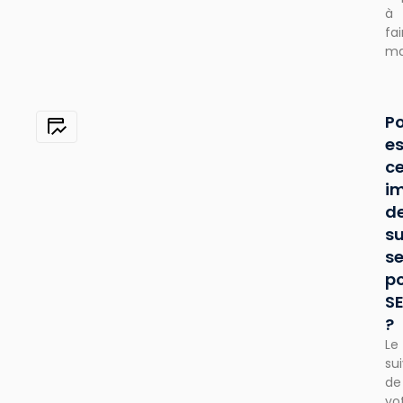
à
fai
ma
P
es
c
i
d
su
s
po
S
?
Le
sui
de
vo