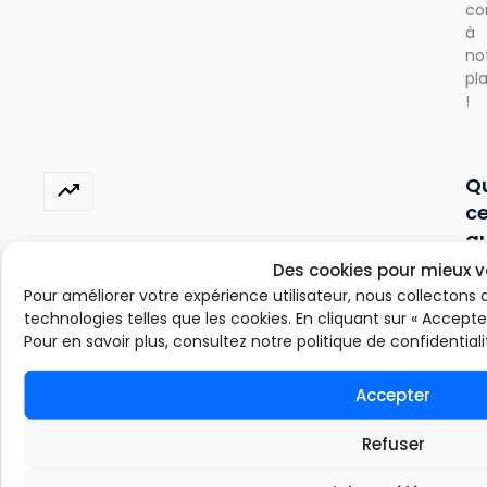
co
à
no
pl
!
Q
c
q
le
Des cookies pour mieux v
su
Pour améliorer votre expérience utilisateur, nous collectons 
technologies telles que les cookies. En cliquant sur « Accepte
d
Pour en savoir plus, consultez notre politique de confidentiali
p
G
Accepter
?
Le
Refuser
sui
de