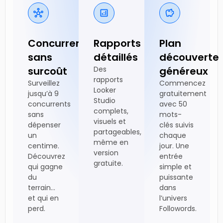
Concurrence,
Rapports
Plan
sans
détaillés
découverte
surcoût
Des
généreux
rapports
Surveillez
Commencez
Looker
jusqu’à 9
gratuitement
Studio
concurrents
avec 50
complets,
sans
mots-
visuels et
dépenser
clés suivis
partageables,
un
chaque
même en
centime.
jour. Une
version
Découvrez
entrée
gratuite.
qui gagne
simple et
du
puissante
terrain…
dans
et qui en
l’univers
perd.
Followords.