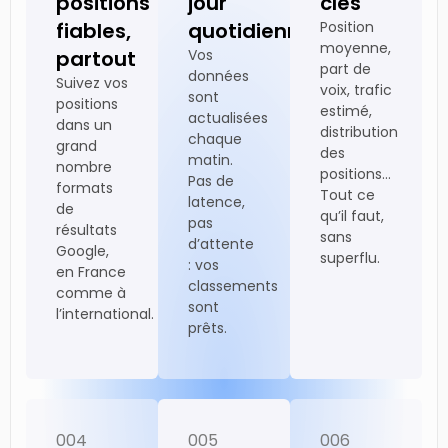
positions
jour
clés
fiables,
quotidienne
Position
moyenne,
partout
Vos
part de
données
Suivez vos
voix, trafic
sont
positions
estimé,
actualisées
dans un
distribution
chaque
grand
des
matin.
nombre
positions…
Pas de
formats
Tout ce
latence,
de
qu’il faut,
pas
résultats
sans
d’attente
Google,
superflu.
: vos
en France
classements
comme à
sont
l’international.
prêts.
004
005
006