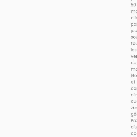
50
mo
cl
pa
jou
so
to
les
ve
du
mo
Go
et
da
n’
qu
zo
gé
Pro
d’
ac