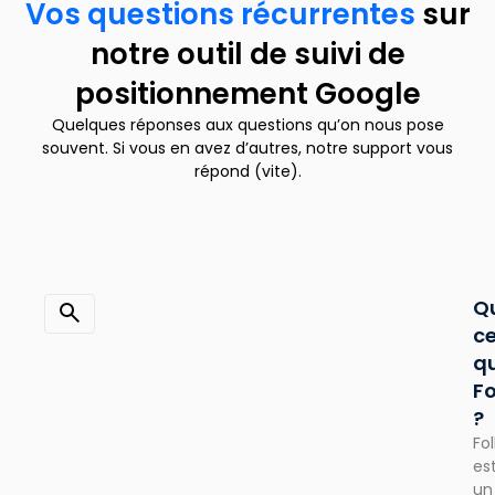
Vos questions récurrentes
sur
notre outil de suivi de
positionnement Google
Quelques réponses aux questions qu’on nous pose
souvent. Si vous en avez d’autres, notre support vous
répond (vite).
Q
c
q
F
?
Fo
es
un