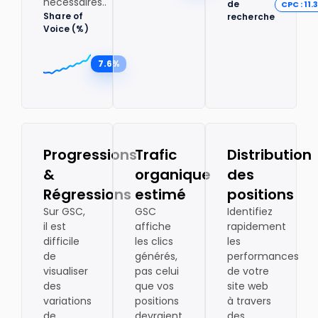
nécessaires..
de
CPC : 11.
Share of
recherche
Voice (%)
7.6%
Progressions
Trafic
Distribution
&
organique
des
Régressions
estimé
positions
Sur GSC,
GSC
Identifiez
il est
affiche
rapidement
difficile
les clics
les
de
générés,
performances
visualiser
pas celui
de votre
des
que vos
site web
variations
positions
à travers
de
devraient
des