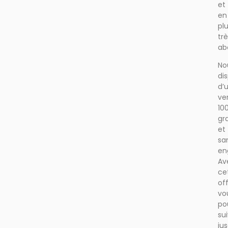
et
en
plu
tr
ab
No
di
d’
ve
10
gr
et
sa
en
Av
ce
off
vo
po
su
ju