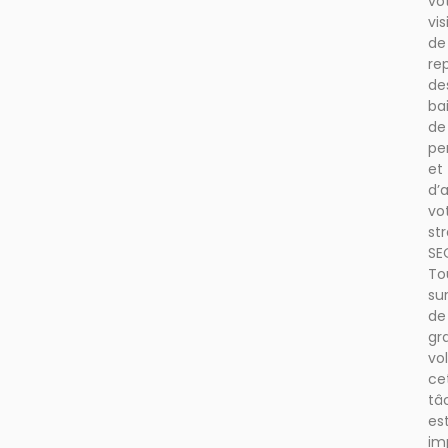
vo
vis
de
re
de
ba
de
pe
et
d’a
vo
st
SE
To
su
de
gr
vo
ce
tâ
es
im