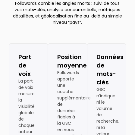
Followords comble les angles morts : suivi de tous
vos mots-clés, analyse concurrentielle, métriques
détaillées, et géolocalisation fine au-delà du simple
niveau “pays”.
Part
Position
Données
de
moyenne
de
voix
Followords
mots-
apporte
La part
clés
une
de voix
GSC
couche
mesure
n’indique
supplémentaire
la
ni le
de
visibilité
volume
données
globale
de
fiables à
de
recherche,
la GSC
chaque
ni la
en vous
acteur
valeur