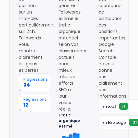
position
générer.
scorecards
sur un
Followords
de
mot-clé,
estime le
distribution
particulièrement
trafic
des
sur 24h.
organique
positions
Followords
potentiel
importantes.
vous
selon vos
Google
montre
classements
Search
clairement
actuels
Console
les gains
pour
ne vous
et pertes.
mieux
donne
relier vos
pas
Progressions
efforts
clairement
34
SEO à
ces
leur
informations.
Régressions
valeur
12
En top 1
↑
2
réelle.
Trafic
organique
En 1ère page
↑
21
estimé