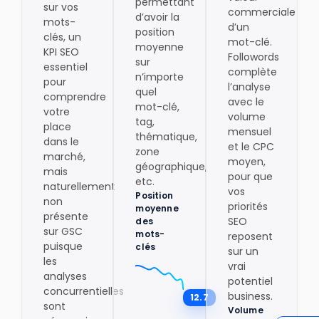
permettant
sur vos
commerciale
d’avoir la
mots-
d’un
position
clés, un
mot-clé.
moyenne
KPI SEO
Followords
sur
essentiel
complète
n’importe
pour
l’analyse
quel
comprendre
avec le
mot-clé,
votre
volume
tag,
place
mensuel
thématique,
dans le
et le CPC
zone
marché,
moyen,
géographique,
mais
pour que
etc.
naturellement
vos
Position
non
priorités
moyenne
présente
SEO
des
sur GSC
mots-
reposent
puisque
clés
sur un
les
vrai
analyses
potentiel
concurrentielles
business.
12.7
sont
Volume