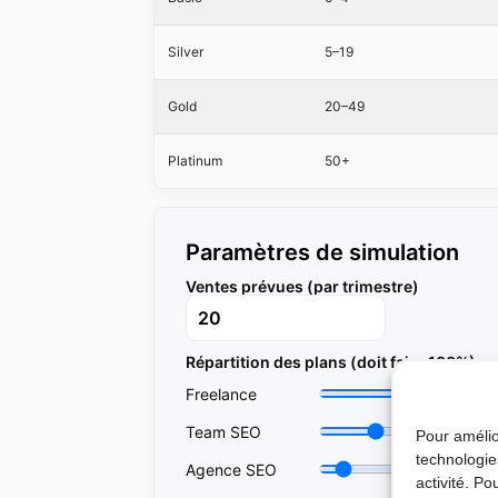
Silver
5–19
Gold
20–49
Platinum
50+
Paramètres de simulation
Ventes prévues (par trimestre)
Répartition des plans (doit faire 100%)
Freelance
Team SEO
Pour amélio
technologie
Agence SEO
activité. Po