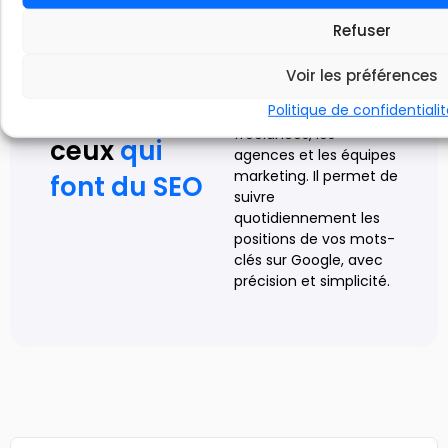
Refuser
A propos de nous
Followords est un outil
Un outil SEO
de suivi de
Voir les préférences
positionnement SEO
pensé pour
Politique de confidentiali
conçu pour les
freelances, les
ceux
qui
agences et les équipes
marketing. Il permet de
font du SEO
suivre
quotidiennement les
positions de vos mots-
clés sur Google, avec
précision et simplicité.