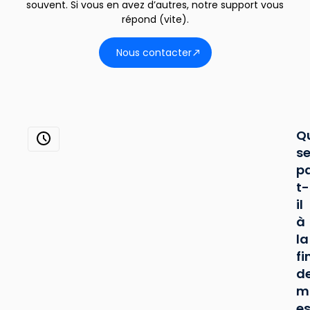
souvent. Si vous en avez d’autres, notre support vous
répond (vite).
Nous contacter
Q
s
p
t-
il
à
la
fi
d
m
es