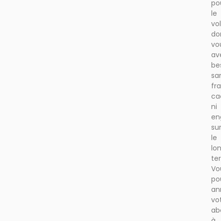
po
le
vo
do
vo
av
be
sa
fra
ca
ni
en
su
le
lo
te
Vo
po
an
vo
ab
à