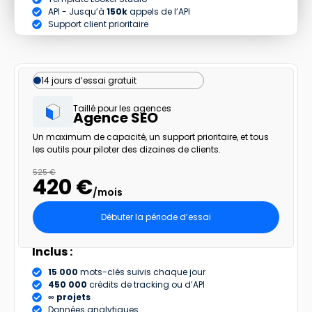
API - Jusqu’à
150k
appels de l’API
Support client prioritaire
14 jours d’essai gratuit
Taillé pour les agences
Agence SEO
Un maximum de capacité, un support prioritaire, et tous
les outils pour piloter des dizaines de clients.
525 €
420 €
/mois
Débuter la période d’essai
Inclus :
15 000
mots-clés suivis chaque jour
450 000
crédits de tracking ou d’API
∞ projets
Données analytiques