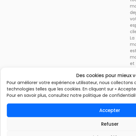
m
de
vo
es
cli
La
mo
es
ma
et
vo
Des cookies pour mieux v
ne
Pour améliorer votre expérience utilisateur, nous collectons 
se
technologies telles que les cookies. En cliquant sur « Accepte
pa
Pour en savoir plus, consultez notre politique de confidentiali
au
ba
ve
Accepter
un
ni
Refuser
su
si