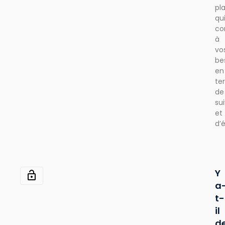
pl
qu
co
à
vo
be
en
te
de
sui
et
d’é
Y
a
t-
il
d