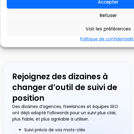
Accepter
En
visuelle.
En
savoir
savoir
En
plus
plus
savoir
Refuser
plus
Voir les préférences
Politique de confidentiali
Rejoignez des dizaines à
changer d’outil de suivi de
position
Des dizaines d’agences, freelances et équipes SEO
ont déjà adopté Followords pour un suivi plus clair,
plus fiable, et plus agréable à utiliser.
Suivi précis de vos mots-clés