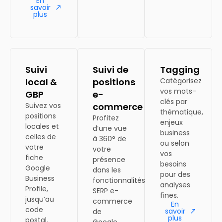
En
savoir
plus
Suivi
Suivi de
Tagging
local &
positions
Catégorisez
vos mots-
GBP
e-
clés par
Suivez vos
commerce
thématique,
positions
Profitez
enjeux
locales et
d’une vue
business
celles de
à 360° de
ou selon
votre
votre
vos
fiche
présence
besoins
Google
dans les
pour des
Business
fonctionnalités
analyses
Profile,
SERP e-
fines.
jusqu’au
commerce
En
code
savoir
de
plus
postal.