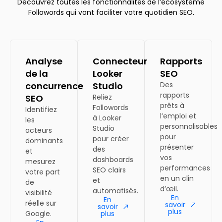
Découvrez toutes les fonctionnalités de l’écosystème
Followords qui vont faciliter votre quotidien SEO.
Analyse
Connecteur
Rapports
de la
Looker
SEO
concurrence
Studio
Des
rapports
SEO
Reliez
prêts à
Followords
Identifiez
l’emploi et
à Looker
les
personnalisables
Studio
acteurs
pour
pour créer
dominants
présenter
des
et
vos
dashboards
mesurez
performances
SEO clairs
votre part
en un clin
et
de
d’œil.
automatisés.
visibilité
En
En
réelle sur
savoir
savoir
plus
Google.
plus