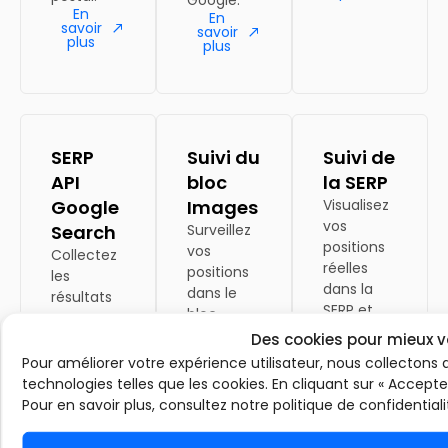
Google.
En
En
savoir
savoir
plus
plus
SERP
Suivi du
Suivi de
API
bloc
la SERP
Google
Images
Visualisez
vos
Search
Surveillez
positions
vos
Collectez
réelles
positions
les
dans la
dans le
résultats
SERP et
bloc
Google en
suivez leur
“Images”
Des cookies pour mieux v
temps
évolution
de Google
réel, sans
Pour améliorer votre expérience utilisateur, nous collectons 
au
et
crawler,
technologies telles que les cookies. En cliquant sur « Accepte
quotidien
optimisez
via notre
Pour en savoir plus, consultez notre politique de confidentiali
en tout
votre
API simple
simplicité
visibilité
et rapide.