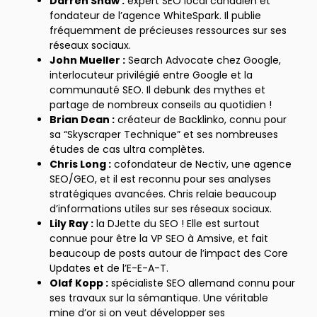
Darren Shaw :
expert SEO local canadien et
fondateur de l’agence WhiteSpark. Il publie
fréquemment de précieuses ressources sur ses
réseaux sociaux.
John Mueller :
Search Advocate chez Google,
interlocuteur privilégié entre Google et la
communauté SEO. Il debunk des mythes et
partage de nombreux conseils au quotidien !
Brian Dean :
créateur de Backlinko, connu pour
sa “Skyscraper Technique” et ses nombreuses
études de cas ultra complètes.
Chris Long :
cofondateur de Nectiv, une agence
SEO/GEO, et il est reconnu pour ses analyses
stratégiques avancées. Chris relaie beaucoup
d’informations utiles sur ses réseaux sociaux.
Lily Ray :
la DJette du SEO ! Elle est surtout
connue pour être la VP SEO à Amsive, et fait
beaucoup de posts autour de l’impact des Core
Updates et de l’E-E-A-T.
Olaf Kopp :
spécialiste SEO allemand connu pour
ses travaux sur la sémantique. Une véritable
mine d’or si on veut développer ses