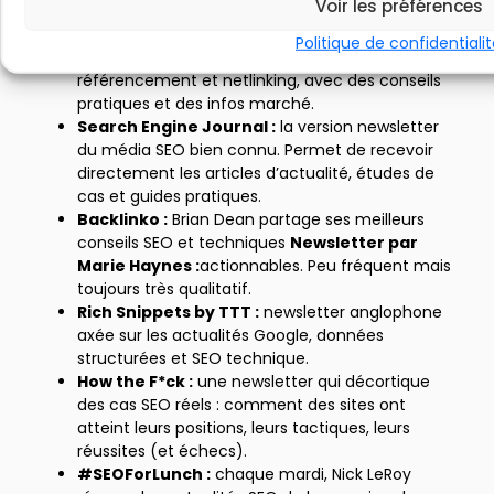
Voir les préférences
semaine, un condensé clair des actualités SEO et
des explications pédagogiques.
Politique de confidentiali
Soumettre.fr :
newsletter française orientée
référencement et netlinking, avec des conseils
pratiques et des infos marché.
Search Engine Journal :
la version newsletter
du média SEO bien connu. Permet de recevoir
directement les articles d’actualité, études de
cas et guides pratiques.
Backlinko :
Brian Dean partage ses meilleurs
conseils SEO et techniques
Newsletter par
Marie Haynes :
actionnables. Peu fréquent mais
toujours très qualitatif.
Rich Snippets by TTT :
newsletter anglophone
axée sur les actualités Google, données
structurées et SEO technique.
How the F*ck :
une newsletter qui décortique
des cas SEO réels : comment des sites ont
atteint leurs positions, leurs tactiques, leurs
réussites (et échecs).
#SEOForLunch :
chaque mardi, Nick LeRoy