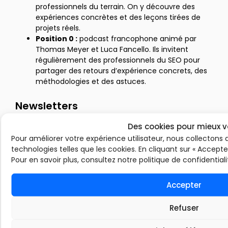
professionnels du terrain. On y découvre des
expériences concrètes et des leçons tirées de
projets réels.
Position 0 :
podcast francophone animé par
Thomas Meyer et Luca Fancello. Ils invitent
régulièrement des professionnels du SEO pour
partager des retours d’expérience concrets, des
méthodologies et des astuces.
Newsletters
Des cookies pour mieux v
SEOFOMO :
créée par Aleyda Solis, elle rassemble
chaque semaine une sélection pointue de
Pour améliorer votre expérience utilisateur, nous collectons 
ressources SEO, outils, articles et actus
technologies telles que les cookies. En cliquant sur « Accepte
internationales.
Pour en savoir plus, consultez notre politique de confidentiali
Think with Google :
une newsletter officielle de
Google, axée sur les tendances digitales et la
Accepter
recherche consommateurs. Très utile pour
élargir la veille SEO au marketing et à la data.
Refuser
Abondance :
la newsletter francophone
incontournable de l’équipe Abondance. Chaque